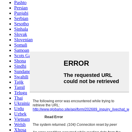
Pashto
Persian
Punjabi
Serbian
Sesotho
Sinhala
Slovak
Slovenian
Somali
Samoan
Scots Gaelic
Shona
Sindhi
Sundanese
Swahili
Tajik
Tamil
Telugu
Thai
Ukrainian
Urdu
Uzbek
Vietnamese
Welsh
Xhosa