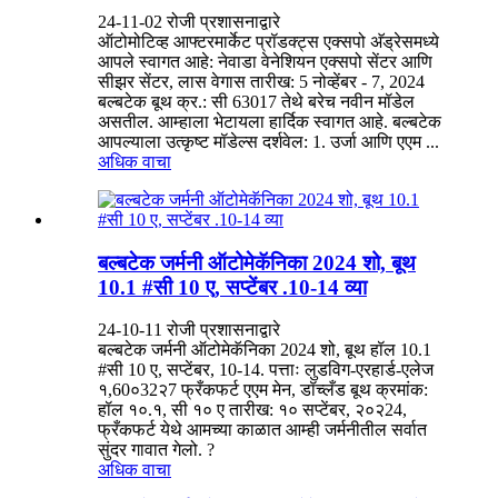
24-11-02 रोजी प्रशासनाद्वारे
ऑटोमोटिव्ह आफ्टरमार्केट प्रॉडक्ट्स एक्सपो अ‍ॅड्रेसमध्ये
आपले स्वागत आहे: नेवाडा वेनेशियन एक्सपो सेंटर आणि
सीझर सेंटर, लास वेगास तारीख: 5 नोव्हेंबर - 7, 2024
बल्बटेक बूथ क्र.: सी 63017 तेथे बरेच नवीन मॉडेल
असतील. आम्हाला भेटायला हार्दिक स्वागत आहे. बल्बटेक
आपल्याला उत्कृष्ट मॉडेल्स दर्शवेल: 1. उर्जा आणि एएम ...
अधिक वाचा
बल्बटेक जर्मनी ऑटोमेकॅनिका 2024 शो, बूथ
10.1 #सी 10 ए, सप्टेंबर .10-14 व्या
24-10-11 रोजी प्रशासनाद्वारे
बल्बटेक जर्मनी ऑटोमेकॅनिका 2024 शो, बूथ हॉल 10.1
#सी 10 ए, सप्टेंबर, 10-14. पत्ताः लुडविग-एरहार्ड-एलेज
१,60०32२7 फ्रँकफर्ट एएम मेन, डॉच्लँड बूथ क्रमांक:
हॉल १०.१, सी १० ए तारीख: १० सप्टेंबर, २०२24,
फ्रँकफर्ट येथे आमच्या काळात आम्ही जर्मनीतील सर्वात
सुंदर गावात गेलो. ?
अधिक वाचा