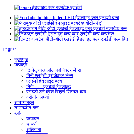
English
मुख्यपृष्ठ
उत्पादने
द्वि-नेतृत्वाखालील प्रोजेक्टर लेन्स
मिनी एलईडी प्रोजेक्टर लेन्स
एलईडी हेडलाइट बल्ब
मिनी 1: 1 एलईडी हेडलाइट
एलईडी टर्न ब्रेक रिव्हर्स सिग्नल बल्ब
क्सेनॉन लपवा
आमच्याबद्दल
डाउनलोड करा
ब्लॉग
उत्पादन
चाचणी
अलिबाबा