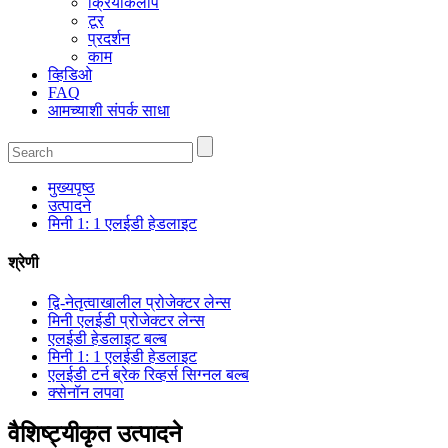
क्रियाकलाप
टूर
प्रदर्शन
काम
व्हिडिओ
FAQ
आमच्याशी संपर्क साधा
मुख्यपृष्ठ
उत्पादने
मिनी 1: 1 एलईडी हेडलाइट
श्रेणी
द्वि-नेतृत्वाखालील प्रोजेक्टर लेन्स
मिनी एलईडी प्रोजेक्टर लेन्स
एलईडी हेडलाइट बल्ब
मिनी 1: 1 एलईडी हेडलाइट
एलईडी टर्न ब्रेक रिव्हर्स सिग्नल बल्ब
क्सेनॉन लपवा
वैशिष्ट्यीकृत उत्पादने