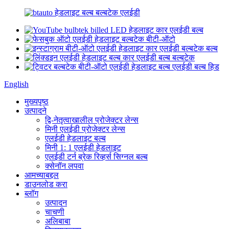
English
मुख्यपृष्ठ
उत्पादने
द्वि-नेतृत्वाखालील प्रोजेक्टर लेन्स
मिनी एलईडी प्रोजेक्टर लेन्स
एलईडी हेडलाइट बल्ब
मिनी 1: 1 एलईडी हेडलाइट
एलईडी टर्न ब्रेक रिव्हर्स सिग्नल बल्ब
क्सेनॉन लपवा
आमच्याबद्दल
डाउनलोड करा
ब्लॉग
उत्पादन
चाचणी
अलिबाबा