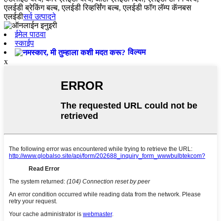
एलईडी ब्रेकिंग बल्ब, एलईडी रिव्हर्सिंग बल्ब, एलईडी फॉग लॅम्प कॅनबस
एलईडी
सर्व उत्पादने
ईमेल पाठवा
स्काईप
विल्यम
x