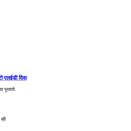
टो एलईडी दिवा
ा पुरवतो.
व्ही