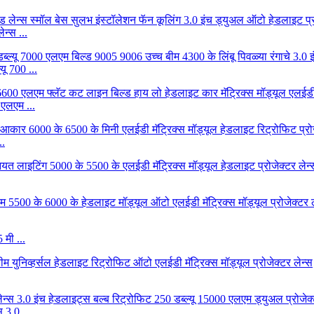
न्स ...
ू 700 ...
 एलएम ...
..
 मी ...
 3.0 ...