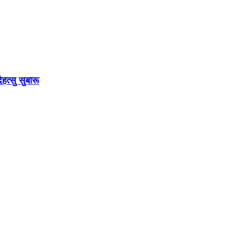
त्सु सुबारू