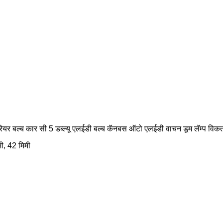
ियर बल्ब कार सी 5 डब्ल्यू एलईडी बल्ब कॅनबस ऑटो एलईडी वाचन डूम लॅम्प वि
मी, 42 मिमी