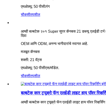
एमओक्यू: 50 पीसी/रंग
चौकशी
तपशील
आम्ही बल्बटेक २०१ Super सुपर कॅनबस 21 डब्ल्यू एलईडी टर्न
दिवा
OEM आणि ODM, अनन्य भागीदारांचे स्वागत आहे.
मजबूत कॅनबस
शक्ती: 21 वॅट्स
एमओक्यू: 50 पीसीएस/मॉडेल.
चौकशी
तपशील
बल्बटेक कार ट्यूब्रो फॅन एलईडी लाइट हाय पॉवर रिव्हर
आम्ही बल्बटेक कार ट्यूब्रो फॅन एलईडी लाइट हाय पॉवर रिव्हर्स