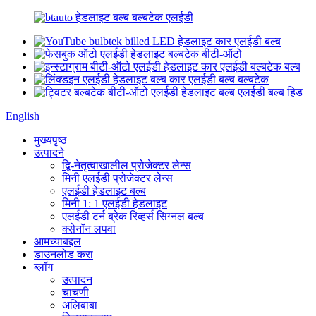
English
मुख्यपृष्ठ
उत्पादने
द्वि-नेतृत्वाखालील प्रोजेक्टर लेन्स
मिनी एलईडी प्रोजेक्टर लेन्स
एलईडी हेडलाइट बल्ब
मिनी 1: 1 एलईडी हेडलाइट
एलईडी टर्न ब्रेक रिव्हर्स सिग्नल बल्ब
क्सेनॉन लपवा
आमच्याबद्दल
डाउनलोड करा
ब्लॉग
उत्पादन
चाचणी
अलिबाबा