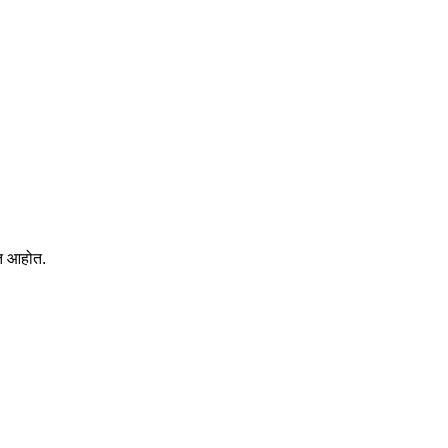
कत आहोत.