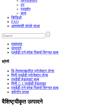
क्रियाकलाप
टूर
प्रदर्शन
काम
व्हिडिओ
FAQ
आमच्याशी संपर्क साधा
मुख्यपृष्ठ
उत्पादने
एलईडी टर्न ब्रेक रिव्हर्स सिग्नल बल्ब
श्रेणी
द्वि-नेतृत्वाखालील प्रोजेक्टर लेन्स
मिनी एलईडी प्रोजेक्टर लेन्स
एलईडी हेडलाइट बल्ब
मिनी 1: 1 एलईडी हेडलाइट
एलईडी टर्न ब्रेक रिव्हर्स सिग्नल बल्ब
क्सेनॉन लपवा
वैशिष्ट्यीकृत उत्पादने