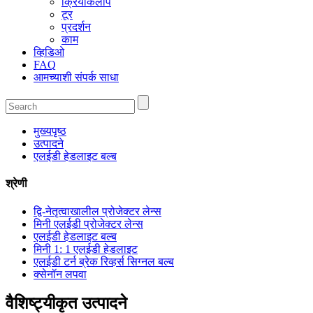
क्रियाकलाप
टूर
प्रदर्शन
काम
व्हिडिओ
FAQ
आमच्याशी संपर्क साधा
मुख्यपृष्ठ
उत्पादने
एलईडी हेडलाइट बल्ब
श्रेणी
द्वि-नेतृत्वाखालील प्रोजेक्टर लेन्स
मिनी एलईडी प्रोजेक्टर लेन्स
एलईडी हेडलाइट बल्ब
मिनी 1: 1 एलईडी हेडलाइट
एलईडी टर्न ब्रेक रिव्हर्स सिग्नल बल्ब
क्सेनॉन लपवा
वैशिष्ट्यीकृत उत्पादने