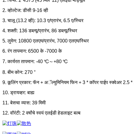
1. चिप्स: 2*4575 (45 मिल*12) एलईडी मॉड्यूल
2. व्होल्टेज: डीसी 9-16 व्ही
3. चालू (13.2 व्ही): 10.3 ए/प्रारंभ, 6.5 ए/स्थिर
4. शक्ती: 136 डब्ल्यू/प्रारंभ, 86 डब्ल्यू/स्थिर
5. लुमेन: 10800 एलएम/प्रारंभ, 7000 एलएम/स्थिर
6. रंग तापमान: 6500 के -7000 के
7. कार्यरत तापमान: -40 ℃～+80 ℃
8. बीम कोन: 270 °
9. कूलिंग प्रकार: फॅन + अॅल्युमिनियम फिन + 3 * कॉपर पाईप स्क्वेअर 2.5 *
10. ड्रायव्हर: बाह्य
11. बेसचा व्यास: 39 मिमी
12. वॉरंटी: 2 वर्षांचे स्वयं एलईडी हेडलाइट बल्ब