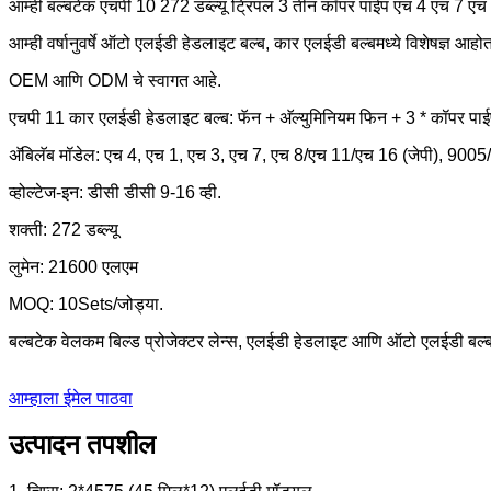
आम्ही बल्बटेक एचपी 10 272 डब्ल्यू ट्रिपल 3 तीन कॉपर पाईप एच 4 एच 7 एच 1
आम्ही वर्षानुवर्षे ऑटो एलईडी हेडलाइट बल्ब, कार एलईडी बल्बमध्ये विशेषज्ञ आहो
OEM आणि ODM चे स्वागत आहे.
एचपी 11 कार एलईडी हेडलाइट बल्ब: फॅन + अ‍ॅल्युमिनियम फिन + 3 * कॉपर पाईप
अ‍ॅबिलॅब मॉडेल: एच 4, एच 1, एच 3, एच 7, एच 8/एच 11/एच 16 (जेपी), 90
व्होल्टेज-इन: डीसी डीसी 9-16 व्ही.
शक्ती: 272 डब्ल्यू
लुमेन: 21600 एलएम
MOQ: 10Sets/जोड्या.
बल्बटेक वेलकम बिल्ड प्रोजेक्टर लेन्स, एलईडी हेडलाइट आणि ऑटो एलईडी बल
आम्हाला ईमेल पाठवा
उत्पादन तपशील