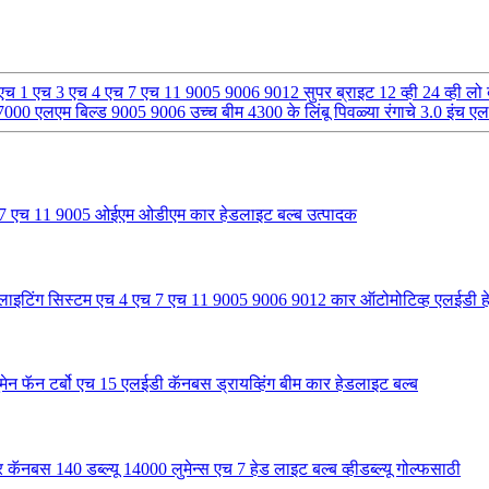
एच 1 एच 3 एच 4 एच 7 एच 11 9005 9006 9012 सुपर ब्राइट 12 व्ही 24 व्ही लो
00 एलएम बिल्ड 9005 9006 उच्च बीम 4300 के लिंबू पिवळ्या रंगाचे 3.0 इंच एलई