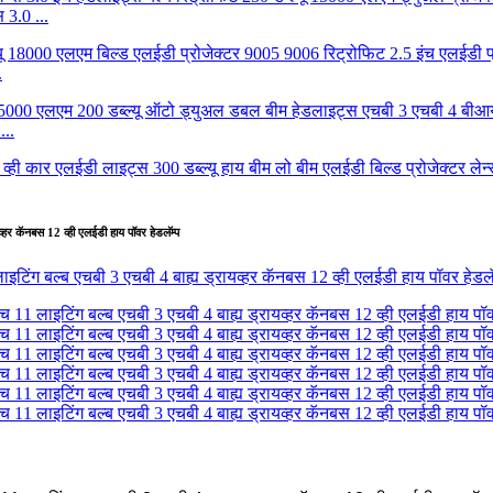
 3.0 ...
.
...
हर कॅनबस 12 व्ही एलईडी हाय पॉवर हेडलॅम्प