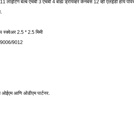
1 लाइटिंग बल्ब एचबी 3 एचबी 4 बाह्य ड्रायव्हर कॅनबस 12 व्ही एलईडी हाय पॉवर 
त.
 स्क्वेअर 2.5 * 2.5 मिमी
05/9006/9012
्ब ओईएम आणि ओडीएम पार्टनर.