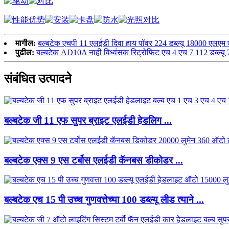
मागील:
बल्बटेक एचपी 11 एलईडी दिवा हाय पॉवर 224 डब्ल्यू 18000 एलएम 
पुढील:
बल्बटेक AD10A नाही विध्वंसक रिट्रोफिट एच 4 एच 7 112 डब्ल्यू 70
संबंधित उत्पादने
बल्बटेक जी 11 एफ सुपर ब्राइट एलईडी हेडलिग ...
बल्बटेक एक्स 9 एस टर्बोस एलईडी कॅनबस डीकोडर ...
बल्बटेक एच 15 पी उच्च गुणवत्तेच्या 100 डब्ल्यू लीड त्याने ...