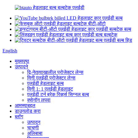
English
मुख्यपृष्ठ
उत्पादने
द्वि-नेतृत्वाखालील प्रोजेक्टर लेन्स
मिनी एलईडी प्रोजेक्टर लेन्स
एलईडी हेडलाइट बल्ब
मिनी 1: 1 एलईडी हेडलाइट
एलईडी टर्न ब्रेक रिव्हर्स सिग्नल बल्ब
क्सेनॉन लपवा
आमच्याबद्दल
डाउनलोड करा
ब्लॉग
उत्पादन
चाचणी
अलिबाबा