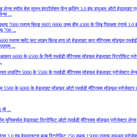
न्स ...
ू 700 ...
 एलएम ...
..
 मी ...